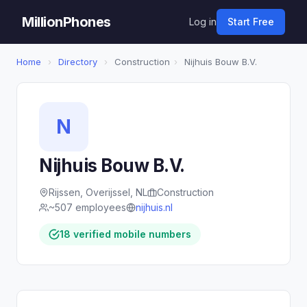
MillionPhones
Log in
Start Free
Home
›
Directory
›
Construction
›
Nijhuis Bouw B.V.
N
Nijhuis Bouw B.V.
Rijssen, Overijssel, NL
Construction
~507 employees
nijhuis.nl
18 verified mobile numbers