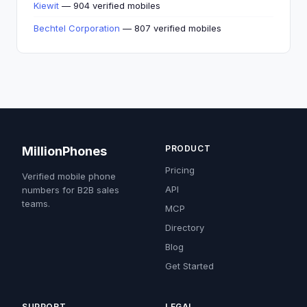
Kiewit
— 904 verified mobiles
Bechtel Corporation
— 807 verified mobiles
PRODUCT
MillionPhones
Pricing
Verified mobile phone
API
numbers for B2B sales
teams.
MCP
Directory
Blog
Get Started
SUPPORT
LEGAL